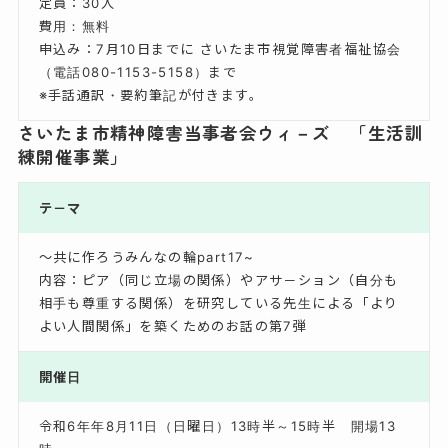
定員：30人
費用：無料
申込み：7月10日までに さいたま市視覚障害者福祉協会
（電話080-1153-5158）まで
※手話通訳・要約筆記が付きます。
さいたま市精神障害当事者会ウィ－ズ 「生活訓
練開催事業」
テ－マ
～共に作ろうみんなの輪part17~
内容：ピア（同じ立場の関係）やアサ－ション（自分も
相手も尊重する関係）を研究している先生による「より
よい人間関係」を築くためのお話の第7弾
開催日
令和6年年8月11日（日曜日）13時半～15時半 開場13