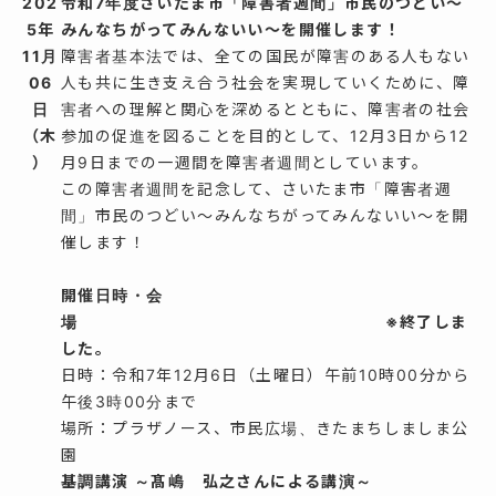
202
令和
7
年度さいたま市「障害者週間」市民のつどい～
5年
みんなちがってみんないい～を開催します！
11月
障害者基本法では、全ての国民が障害のある人もない
06
人も共に生き支え合う社会を実現していくために、障
日
害者への理解と関心を深めるとともに、障害者の社会
（木
参加の促進を図ることを目的として、
12
月
3
日から
12
）
月
9
日までの一週間を障害者週間としています。
この障害者週間を記念して、さいたま市「障害者週
間」市民のつどい～みんなちがってみんないい～を開
催します！
開催日時・会
場 ※終了しま
した。
日時：令和
7
年
12
月
6
日（土曜日）午前
10
時
00
分から
午後
3
時
00
分まで
場所：プラザノース、市民広場、きたまちしましま公
園
基調講演 ～髙嶋 弘之さんによる講演～