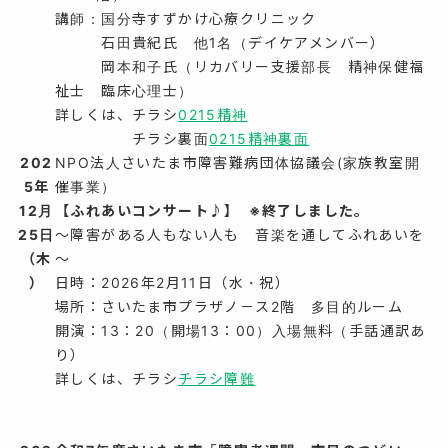
講師：国分寺すずかけ心療クリニック
石田貴紀氏 他1名（デイケアメンバー）
岡本和子氏（リカバリー支援部長 精神保健福
祉士 臨床心理士）
詳しくは、チラシ
0215精神
チラシ裏面
0215精神裏面
202
NPO法人さいたま市障害難病団体協議会(家族教室開
5年
催事業）
12月
【ふれあいコンサート♪】 ※終了しました。
25日
～障害がある人もない人も 音楽を通してふれあいを
（木
～
）
日時：2026年2月11日（水・祝）
場所：さいたま市プラザノ－ス2階 多目的ルーム
開演：13：20（開場13：00）入場無料（手話通訳あ
り）
詳しくは、チラシ
チラシ障難