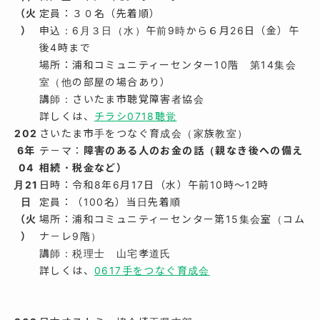
（火
定員：３０名（先着順）
）
申込：6月３日（水）午前9時から６月26日（金）午
後4時まで
場所：浦和コミュニティーセンター10階 第14集会
室（他の部屋の場合あり）
講師：さいたま市聴覚障害者協会
詳しくは、
チラシ0718聴覚
202
さいたま市手をつなぐ育成会（家族教室）
6年
テ－マ：
障害のある人のお金の話（親なき後への備え
04
相続・税金など）
月21
日時：令和8年6月17日（水）午前10時～12時
日
定員：（100名）当日先着順
（火
場所：浦和コミュニティーセンター第15集会室（コム
）
ナ－レ9階）
講師：税理士 山宅孝道氏
詳しくは、
0617手をつなぐ育成会