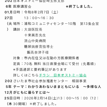
202
日本オストミー協会埼玉県支部
6年
医療講習会
※終了しました。
01月
日時：令和8年2月7日（土）
27日
13：00～16：30
（火
場所：浦和コミュニティセンタ－10階 第13集会室
）
講師：大袋医院長
十束英志先生
流山中央病院
糖尿病療育指導士
飯高奈津子様
対象：市内在住又は在勤の方医療関係者
定員：70名 無料 当日直接会場にて受付（先着順）
※手話通訳と要約筆記があります
詳しくはこちら
チラシ 日本オストミー協会
202
さいたま市社会参加推進センター 相談事業
5年
テーマ：わかりあわないままともにいる
～多様な人
12月
がともに暮らすとは～
25日
日時：2026年2月14日(土)13：00～15：00（12：
（木
30開場）＊終了しました。