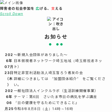
障害者の社会参加を
広
げ
る
、
支
え
る
Scroll Down
お知らせ
202
～新規入会団体がありました～
6年
日本弱視者ネットワーク埼玉地域（埼玉弱視者ネッ
07月
ト）
23日
特定非営利活動法人埼玉盲ろう者友の会
（木
詳細につきましては ”加盟団体紹介” をご覧くださ
）
い。
202
一般社団法人インクルラボ（生活訓練開催事業）
6年
テ－マ：第6回 さいたま市目の病気を学ぶ講座
06
『目の健康を守るためにできること』
月25
令和8年8月8日（土）14時～16時