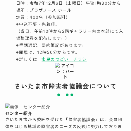
日時：令和
7
年
12
月
6
日（土曜日）午後
1
時
30
分から
場所：プラザノース ホール
定員：
400
名（参加無料）
※
申込不要・先着順。
（当日、午前
10
時から
2
階ギャラリー内の本部にて入
場整理券を配布します。）
※手話通訳、要約筆記があります。
※
開場は、
12
時
50
分からです。
※詳しくは
市民のつどい チラシ
さいたま市障害者協議会について
センター紹介
さいたま市から委託を受けた「障害者協議会」は、会員団
体をはじめ地域の障害者のニーズの反映に努力しておりま