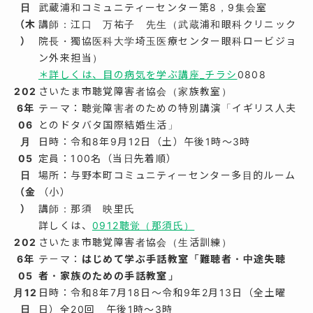
日
武蔵浦和コミュニティーセンター第8，9集会室
（木
講師：江口 万祐子 先生（武蔵浦和眼科クリニック
）
院長・獨協医科大学埼玉医療センター眼科ロービジョ
ン外来担当）
＊詳しくは、
目の病気を学ぶ講座_チラシ
0808
202
さいたま市聴覚障害者協会（家族教室）
6年
テ－マ：聴覚障害者のための特別講演「イギリス人夫
06
とのドタバタ国際結婚生活」
月
日時：令和8年9月12日（土）午後1時～3時
05
定員：100名（当日先着順）
日
場所：与野本町コミュニティーセンター多目的ルーム
（金
（小）
）
講師：那須 映里氏
詳しくは、
0912聴覚（那須氏）
202
さいたま市聴覚障害者協会（生活訓練）
6年
テ－マ：
はじめて学ぶ手話教室「難聴者・中途失聴
05
者・家族のための手話教室」
月12
日時：令和8年7月18日～令和9年2月13日（全土曜
日
日）全20回 午後1時～3時