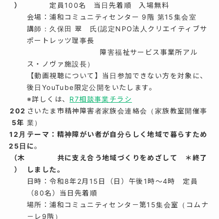
）
定員100名 当日先着順 入場無料
会場：浦和コミュニティセンター 9階 第15集会室
講師：久保田 翠 氏(認定NPO法人クリエイティブサ
ポートレッツ理事長
障害福祉サービス事業所アル
ス・ノヴァ施設長）
【動画視聴について】当日参加できない方を対象に、
後日YouTube限定公開をいたします。
※詳しくは、
R7相談事業チラシ
202
さいたま市精神障害者家族会連絡会（家族教室開催事
5年
業）
12月
テーマ：精神障がい者が自分らしく地域で暮らすため
25日
に
。
（木
共に支え合う地域づくりをめざして ＊終了
）
しました。
日時：令和8年2月15日（日）午後1時～4時 定員
（80名）当日先着順
場所：浦和コミュニティセンタ－第15集会室（コムナ
－レ9階）